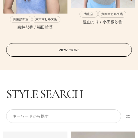
青山店
六本木ヒルズ店
田園調布店
六本木ヒルズ店
遠山まり / 小田桐沙樹
森林郁香 / 福田唯菜
VIEW MORE
STYLE SEARCH