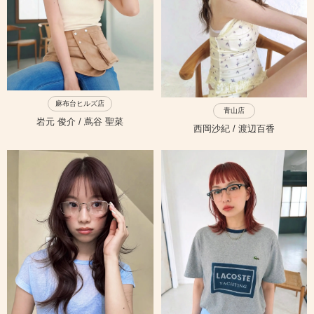
PRICE
INFORMATION
ABOUT
麻布台ヒルズ店
青山店
岩元 俊介 / 蔦谷 聖菜
西岡沙紀 / 渡辺百香
RECRUIT
ONLINE STORE
MEN’S GROOMING SALON
PRIVACY POLICY