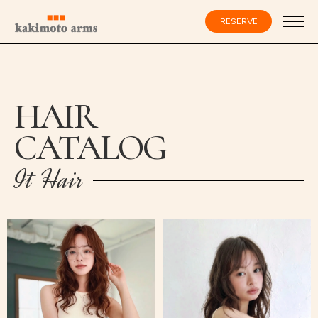
コ
ン
RESERVE
テ
ン
ツ
へ
ス
会員登録・ログイン
キ
ッ
HAIR
プ
CATALOG
HOME
It Hair
SPECIALIST
CATALOG
SALON