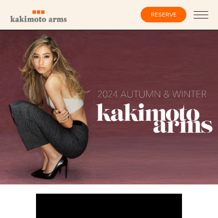
コ
ン
RESERVE
テ
ン
ツ
へ
ス
会員登録・ログイン
キ
ッ
プ
HOME
SPECIALIST
CATALOG
SALON