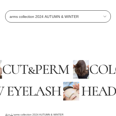
CUT
&
PERM
CO
EYELASH
HEADS
採用情報
RECRUITING
オンラインストア
ホーム
arms collection 2024 AUTUMN & WINTER