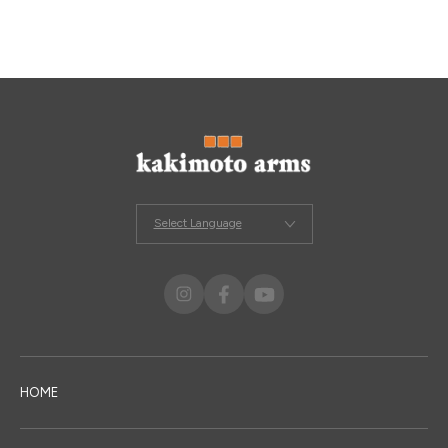
ONLINE STORE
メンズ グルーミング サロン
MEN’S GROOMING SALON
Select Language
HOME