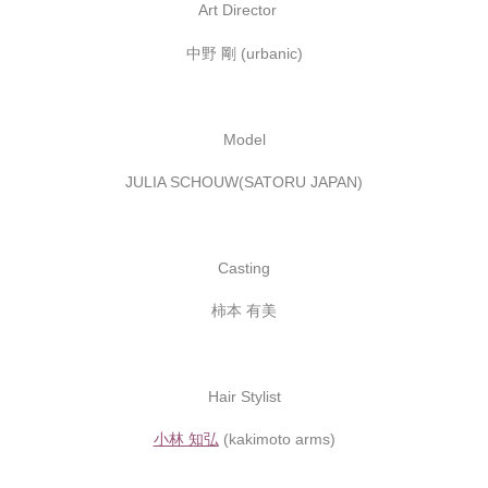
Art Director
中野 剛 (urbanic)
Model
JULIA SCHOUW(SATORU JAPAN)
Casting
柿本 有美
Hair Stylist
小林 知弘
(kakimoto arms)