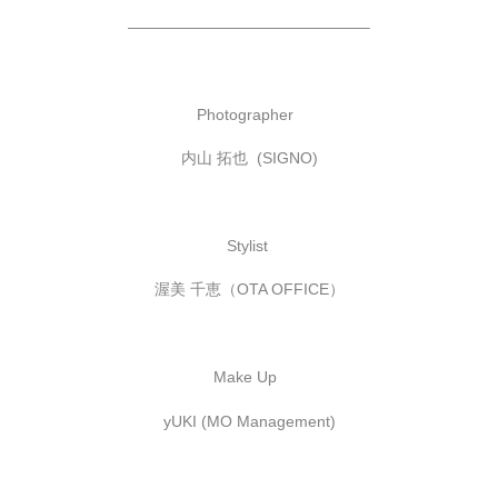
———————————————–
Photographer
内山 拓也 (SIGNO)
Stylist
渥美 千恵（OTA OFFICE）
Make Up
yUKI (MO Management)