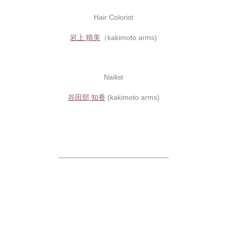
Hair Colorist
岩上 晴美
（kakimoto arms)
Nailist
谷田部 知香
(kakimoto arms)
———————————————–