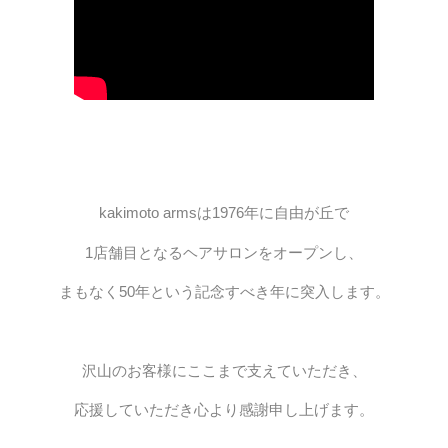
PRICE
INFORMATION
ABOUT
kakimoto armsは1976年に自由が丘で
1店舗目となるヘアサロンをオープンし、
RECRUIT
まもなく50年という記念すべき年に突入します。
ONLINE STORE
MEN’S GROOMING SALON
沢山のお客様にここまで支えていただき、
PRIVACY POLICY
応援していただき心より感謝申し上げます。