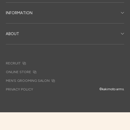
INFORMATION
ABOUT
RECRUIT
ONLINE STORE
MEN’S GROOMING SALON
PRIVACY POLICY
©kakimoto arms.