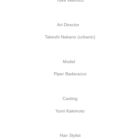
Yuka Washizu
Art Director
Takeshi Nakano (urbanic)
Model
Piper Badaracco
Casting
Yumi Kakimoto
Hair Stylist