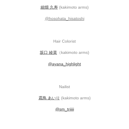
細畑 久寿
(kakimoto arms)
@hosohata_hisatoshi
Hair Colorist
坂口 綾菜
（kakimoto arms)
@ayana_highlight
Nailist
霜鳥 あいり
(kakimoto arms)
@sm_triiiii