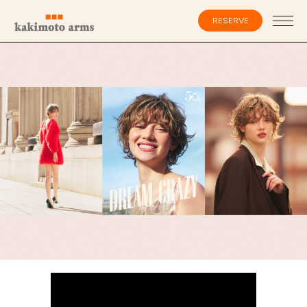
コ
ン
RESERVE
テ
ン
ツ
へ
ス
会員登録・ログイン
キ
ッ
プ
HOME
SPECIALIST
CATALOG
SALON