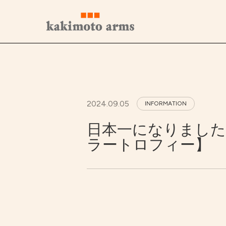
コ
ン
テ
ン
ツ
へ
ス
キ
ッ
プ
2024.09.05
INFORMATION
日本一になりました
ラートロフィー】