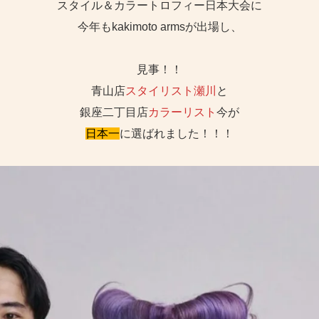
スタイル＆カラートロフィー日本大会に
今年もkakimoto armsが出場し、
見事！！
青山店
スタイリスト瀬川
と
銀座二丁目店
カラーリスト
今が
日本一
に選ばれました！！！