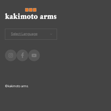
Select Language
©kakimoto arms.