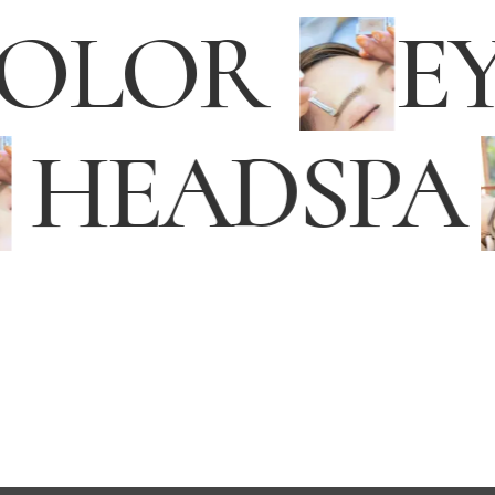
COLOR
E
HEADSPA
メンズ グルーミング サロン
MEN’S GROOMING SALON