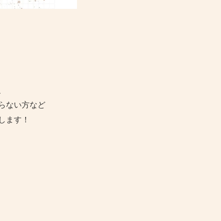
、
らない方など
します！