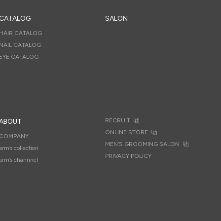
CATALOG
SALON
HAIR CATALOG
NAIL CATALOG
EYE CATALOG
RECRUIT
ABOUT
ONLINE STORE
COMPANY
MEN’S GROOMING SALON
arm’s collection
PRIVACY POLICY
arm’s channnel