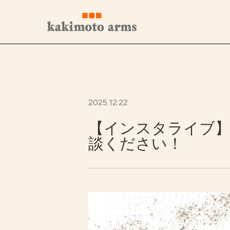
コ
ン
テ
ン
ツ
へ
ス
キ
ッ
プ
2025.12.22
【インスタライブ】
談ください！