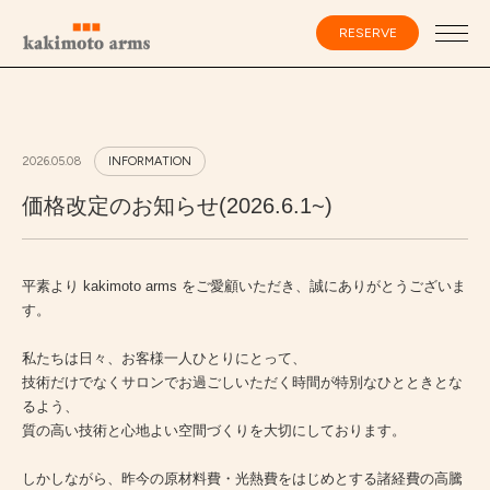
コ
ン
RESERVE
テ
ン
ツ
へ
ス
会員登録・ログイン
キ
ッ
2026.05.08
INFORMATION
プ
価格改定のお知らせ(2026.6.1~)
HOME
平素より kakimoto arms をご愛顧いただき、誠にありがとうございま
SPECIALIST
す。
CATALOG
私たちは日々、お客様一人ひとりにとって、
技術だけでなくサロンでお過ごしいただく時間が特別なひとときとな
るよう、
SALON
質の高い技術と心地よい空間づくりを大切にしております。
しかしながら、昨今の原材料費・光熱費をはじめとする諸経費の高騰