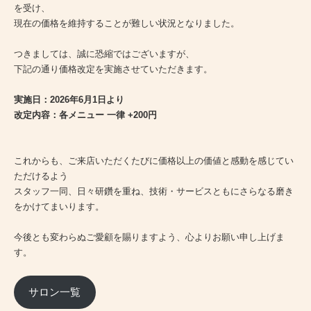
PRICE
を受け、
現在の価格を維持することが難しい状況となりました。
INFORMATION
つきましては、誠に恐縮ではございますが、
下記の通り価格改定を実施させていただきます。
ABOUT
実施日：2026年6月1日より
改定内容：各メニュー 一律 +200円
これからも、ご来店いただくたびに価格以上の価値と感動を感じてい
ただけるよう
RECRUIT
スタッフ一同、日々研鑽を重ね、技術・サービスともにさらなる磨き
をかけてまいります。
ONLINE STORE
MEN’S GROOMING SALON
今後とも変わらぬご愛顧を賜りますよう、心よりお願い申し上げま
す。
PRIVACY POLICY
サロン一覧