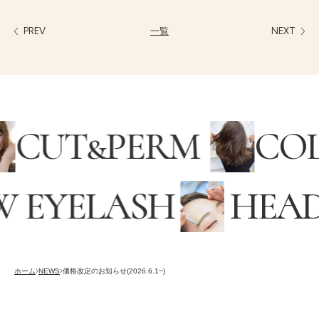
PREV
一覧
NEXT
CUT
&
PERM
CO
 EYELASH
HEAD
採用情報
RECRUITING
オンラインストア
ホーム
NEWS
価格改定のお知らせ(2026.6.1~)
ONLINE STORE
メンズ グルーミング サロン
MEN’S GROOMING SALON