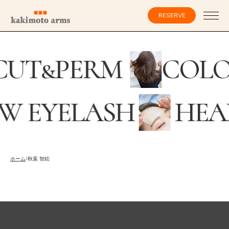
コ
ン
RESERVE
テ
ン
ツ
へ
ス
会員登録・ログイン
CUT
&
PERM
COL
キ
ッ
プ
W EYELASH
HEA
HOME
SPECIALIST
採用情報
RECRUITING
オンラインストア
ホーム
秋葉 智絵
ONLINE STORE
CATALOG
メンズ グルーミング サロン
MEN’S GROOMING SALON
SALON