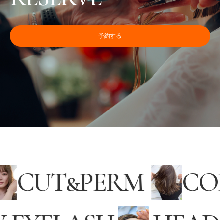
予約する
CUT
&
PERM
C