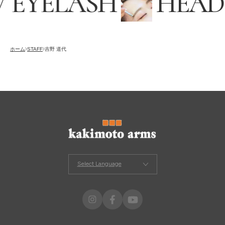
 EYELASH
HEADS
採用情報
RECRUITING
オンラインストア
ホーム
STAFF
吉野 道代
ONLINE STORE
メンズ グルーミング サロン
MEN’S GROOMING SALON
Select Language