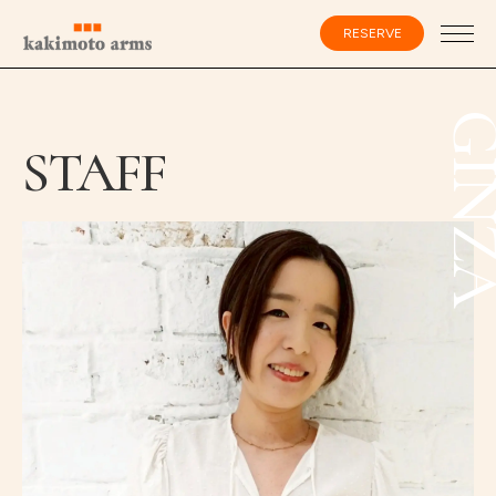
コ
ン
RESERVE
テ
ン
ツ
へ
ス
会員登録・ログイン
GIN
キ
STAFF
ッ
プ
HOME
SPECIALIST
CATALOG
SALON