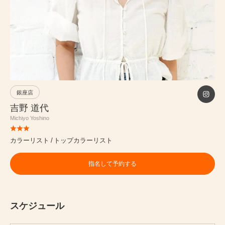
PRICE
INFORMATION
ABOUT
銀座店
吉野 道代
Michiyo Yoshino
RECRUIT
カラーリスト
トップカラーリスト
ONLINE STORE
指名して予約する
MEN’S GROOMING SALON
PRIVACY POLICY
スケジュール