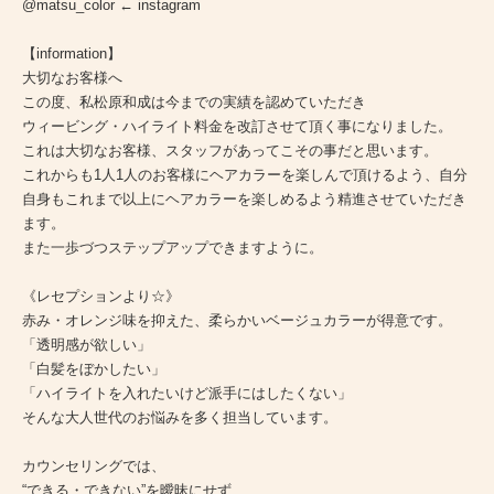
@matsu_color ← instagram
【information】
大切なお客様へ
この度、私松原和成は今までの実績を認めていただき
ウィービング・ハイライト料金を改訂させて頂く事になりました。
これは大切なお客様、スタッフがあってこその事だと思います。
これからも1人1人のお客様にヘアカラーを楽しんで頂けるよう、自分
自身もこれまで以上にヘアカラーを楽しめるよう精進させていただき
ます。
また一歩づつステップアップできますように。
《レセプションより☆》
赤み・オレンジ味を抑えた、柔らかいベージュカラーが得意です。
「透明感が欲しい」
「白髪をぼかしたい」
「ハイライトを入れたいけど派手にはしたくない」
そんな大人世代のお悩みを多く担当しています。
カウンセリングでは、
“できる・できない”を曖昧にせず、