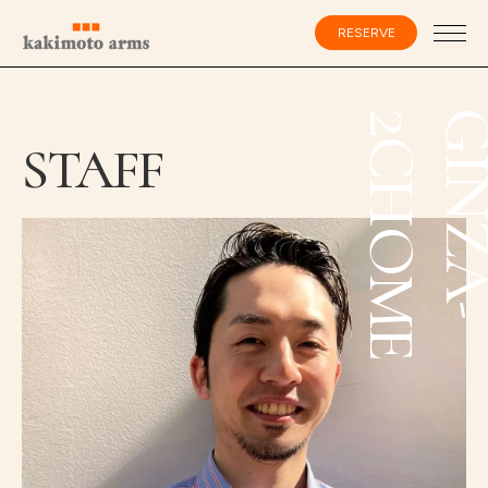
コ
ン
RESERVE
テ
ン
ツ
へ
ス
会員登録・ログイン
E
キ
STAFF
ッ
プ
HOME
SPECIALIST
CATALOG
SALON