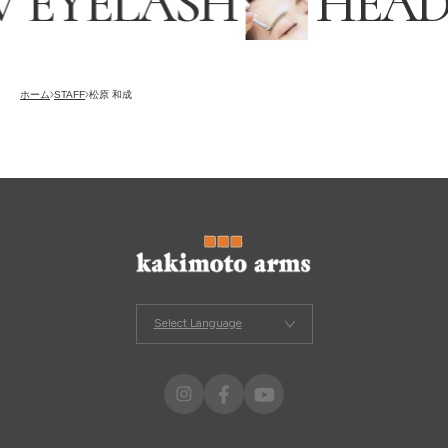
EYELASH
HEADS
採用情報
RECRUITING
オンラインストア
ホーム
STAFF
松原 和成
ONLINE STORE
メンズ グルーミング サロン
MEN’S GROOMING SALON
Select Language