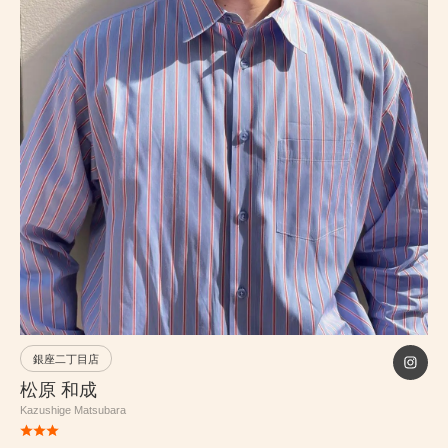
PRICE
INFORMATION
ABOUT
RECRUIT
ONLINE STORE
MEN’S GROOMING SALON
銀座二丁目店
PRIVACY POLICY
松原 和成
Kazushige Matsubara