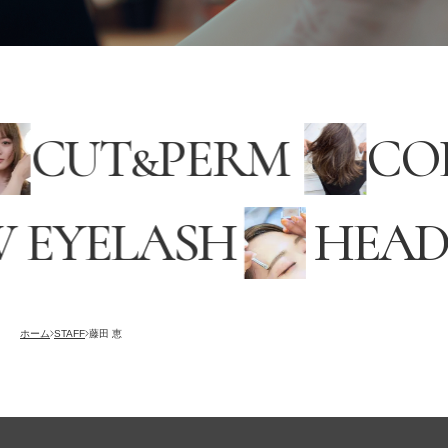
CUT
&
PERM
C
 EYELASH
HEAD
採用情報
RECRUITING
オンラインストア
ホーム
STAFF
藤田 恵
ONLINE STORE
メンズ グルーミング サロン
MEN’S GROOMING SALON