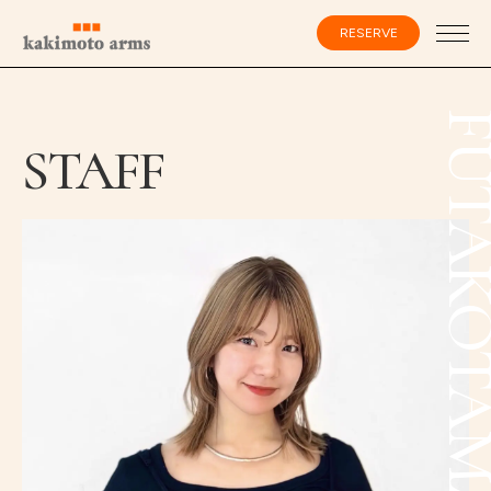
コ
ン
RESERVE
テ
ン
ツ
へ
ス
会員登録・ログイン
FUTAKOTAMA
キ
STAFF
ッ
プ
HOME
SPECIALIST
CATALOG
SALON