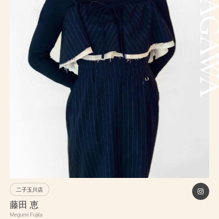
PRICE
INFORMATION
ABOUT
RECRUIT
ONLINE STORE
MEN’S GROOMING SALON
PRIVACY POLICY
二子玉川店
藤田 恵
Megumi Fujita