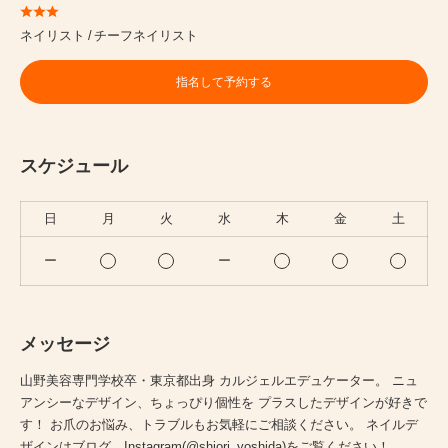
ネイリスト
チーフネイリスト
指名して予約する
スケジュール
日
月
火
水
木
金
土
ー
ー
メッセージ
山野美容専門学校卒・東京都出身 カルジェルエデュケーター。 ニュ
アンシーなデザイン、ちょっぴり個性を プラスしたデザインが好きで
す！ お爪のお悩み、トラブルもお気軽にご相談ください。 ネイルデ
ザインはブログ、Instagram(@shiori_yoshida)をご覧ください！