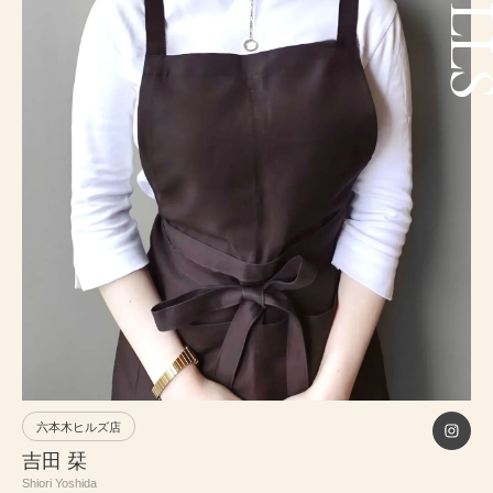
PRICE
INFORMATION
ABOUT
RECRUIT
ONLINE STORE
MEN’S GROOMING SALON
PRIVACY POLICY
六本木ヒルズ店
吉田 栞
Shiori Yoshida