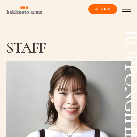
コ
ン
RESERVE
テ
ン
ツ
へ
ス
会員登録・ログイン
ROPPONGIH
キ
STAFF
ッ
プ
HOME
SPECIALIST
CATALOG
SALON