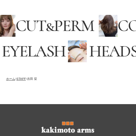
CUT
&
PERM
C
EYELASH
HEADS
採用情報
RECRUITING
オンラインストア
ホーム
STAFF
吉田 栞
ONLINE STORE
メンズ グルーミング サロン
MEN’S GROOMING SALON