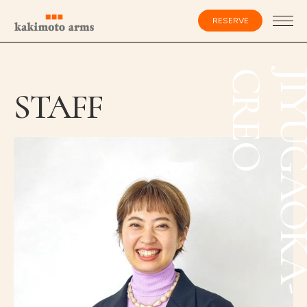
コ
ン
RESERVE
テ
ン
ツ
へ
ス
会員登録・ログイン
O
キ
STAFF
ッ
プ
HOME
SPECIALIST
CATALOG
SALON