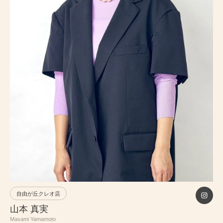
PRICE
INFORMATION
ABOUT
RECRUIT
ONLINE STORE
MEN’S GROOMING SALON
PRIVACY POLICY
自由が丘クレオ店
山本 真実
Masami Yamamoto