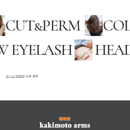
CUT
&
PERM
CO
 EYELASH
HEAD
採用情報
RECRUITING
オンラインストア
ホーム
STAFF
山本 真実
ONLINE STORE
メンズ グルーミング サロン
MEN’S GROOMING SALON