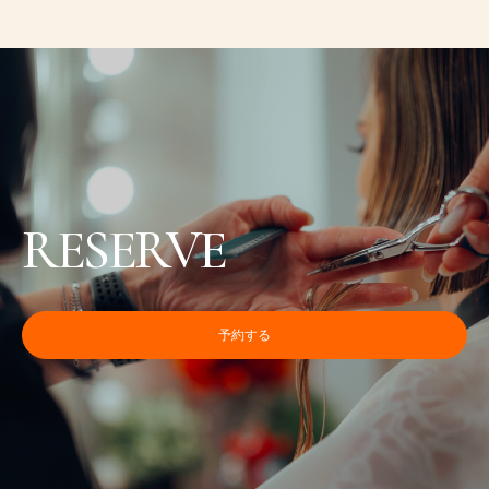
を
美
容
師
が
解
説
RESERVE
予約する