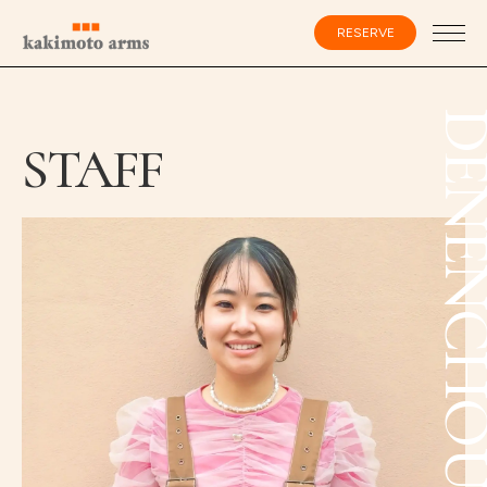
コ
ン
RESERVE
テ
ン
ツ
へ
ス
会員登録・ログイン
DENENCHO
キ
STAFF
ッ
プ
HOME
SPECIALIST
CATALOG
SALON