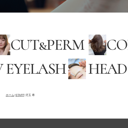
CUT
&
PERM
C
EYELASH
HEADS
採用情報
RECRUITING
オンラインストア
ホーム
STAFF
児玉 希
ONLINE STORE
メンズ グルーミング サロン
MEN’S GROOMING SALON