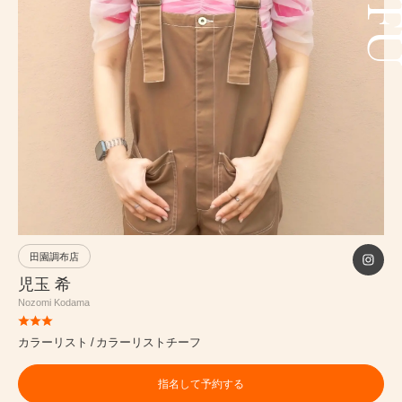
PRICE
INFORMATION
ABOUT
RECRUIT
田園調布店
ONLINE STORE
児玉 希
Nozomi Kodama
MEN’S GROOMING SALON
PRIVACY POLICY
カラーリスト
カラーリストチーフ
指名して予約する