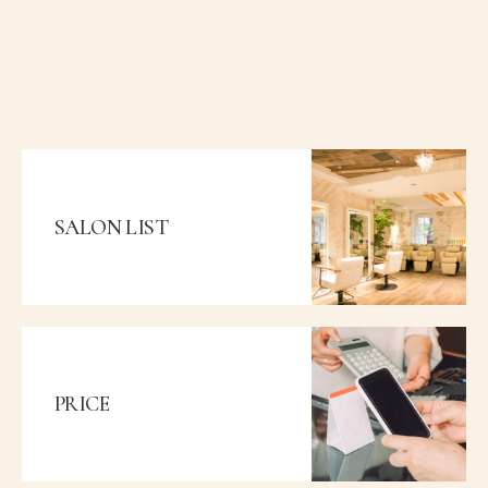
キ
ラ
ュ
ー
ア
の
か
違
ら
い
ア
｜
ル
ど
カ
ち
リ
ら
カ
が
ラ
自
ー
分
SALON LIST
に
に
変
合
更
っ
で
て
き
い
る？
る？
違
い
や
向
PRICE
い
て
い
る
人