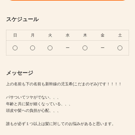
スケジュール
日
月
火
水
木
金
土
ー
ー
メッセージ
上の名前も下の名前も新幹線の児玉希(こだまのぞみ)です！！！！
パサついてツヤがでない、、、
年齢と共に髪が細くなっている、、、
頭皮や髪への負担が心配、、、
誰もが必ず１つ以上は髪に対してのお悩みがあると思います。