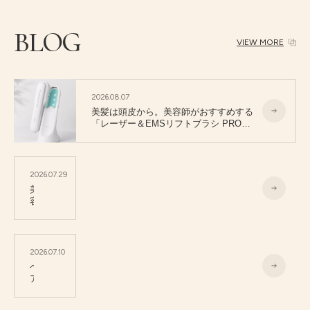
BLOG
VIEW MORE
2026.08.07
美髪は頭皮から。美容師がおすすめする
「レーザー＆EMSリフトブラシ PRO
2.0」
2026.07.29
美
容
室
カ
ラ
ー
2026.07.10
と
ヘ
セ
ア
ル
マ
フ
ニ
カ