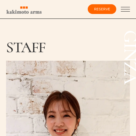
コ
ン
RESERVE
テ
ン
ツ
へ
ス
会員登録・ログイン
GIN
キ
STAFF
ッ
プ
HOME
SPECIALIST
CATALOG
SALON