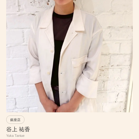
PRICE
INFORMATION
ABOUT
RECRUIT
ONLINE STORE
MEN’S GROOMING SALON
PRIVACY POLICY
銀座店
谷上 祐香
Yuka Taniue