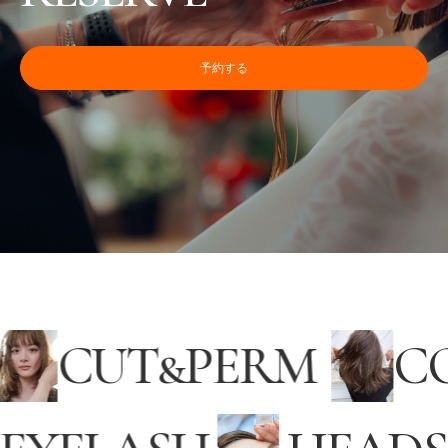
予約する
L
CUT
&
PERM