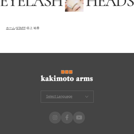
EYELASH
HEADS
採用情報
RECRUITING
オンラインストア
ホーム
STAFF
谷上 祐香
ONLINE STORE
メンズ グルーミング サロン
MEN’S GROOMING SALON
Select Language