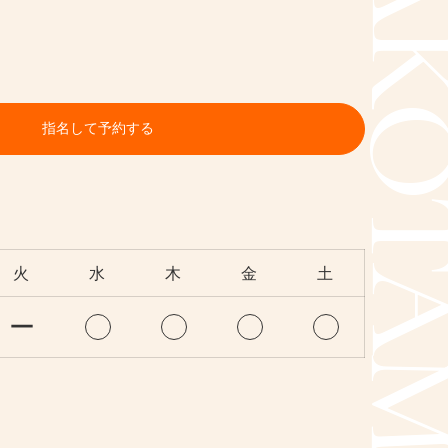
FUTAKOTAMA
指名して予約する
火
水
木
金
土
ー