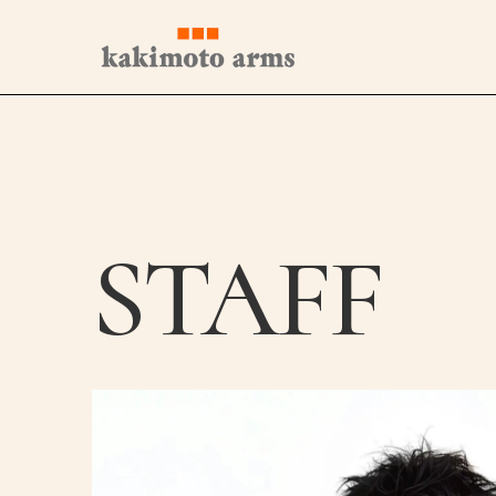
コ
ン
テ
ン
ツ
へ
ス
キ
ッ
プ
STAFF