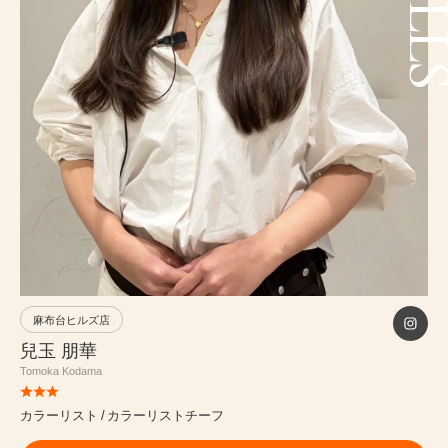
PRICE
INFORMATION
ABOUT
RECRUIT
ONLINE STORE
麻布台ヒルズ店
MEN’S GROOMING SALON
兒玉 朋華
Tomoka Kodama
PRIVACY POLICY
カラーリスト
カラーリストチーフ