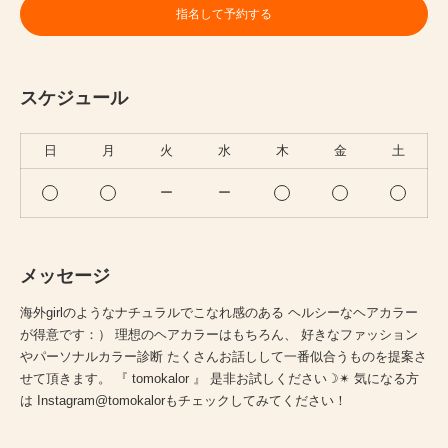
指名して予約する
スケジュール
日
月
火
水
木
金
土
ー
ー
メッセージ
海外girlのようなナチュラルでこなれ感のある ヘルシーなヘアカラー
が得意です：） 理想のヘアカラーはもちろん、 好きなファッション
やパーソナルカラー診断 たくさんお話しして一番似合うものを提案さ
せて頂きます。 『 tomokalor 』 是非お試しください☽✴︎ 気になる方
は Instagram@tomokalorもチェックしてみてください！