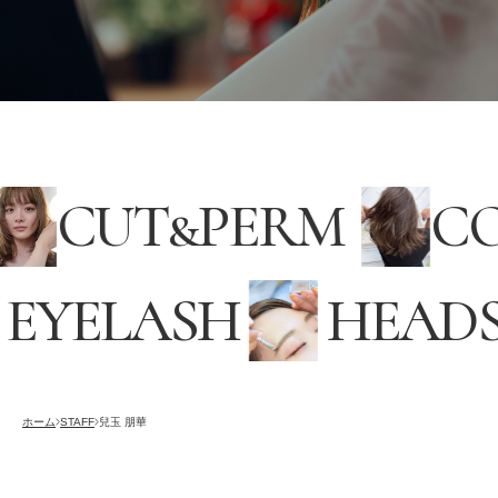
CUT
&
PERM
C
EYELASH
HEADS
採用情報
RECRUITING
オンラインストア
ホーム
STAFF
兒玉 朋華
ONLINE STORE
メンズ グルーミング サロン
MEN’S GROOMING SALON