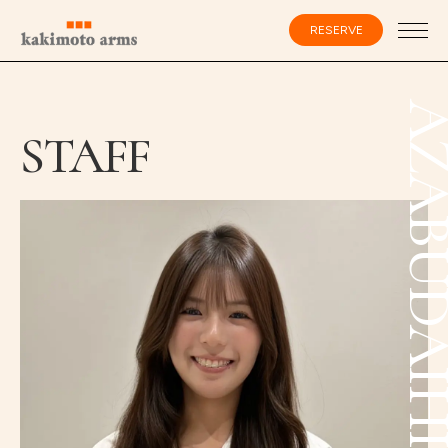
コ
ン
RESERVE
テ
ン
ツ
へ
ス
会員登録・ログイン
AZABUDAIH
キ
STAFF
ッ
プ
HOME
SPECIALIST
CATALOG
SALON