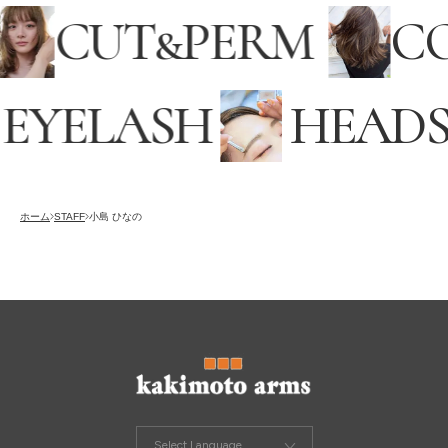
CUT
&
PERM
EYELASH
HEADS
採用情報
RECRUITING
オンラインストア
ホーム
STAFF
小島 ひなの
ONLINE STORE
メンズ グルーミング サロン
MEN’S GROOMING SALON
Select Language