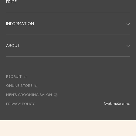
PRICE
INFORMATION
ABOUT
RECRUIT
ONLINE STORE
MEN’S GROOMING SALON
PRIVACY POLICY
©kakimoto arms.