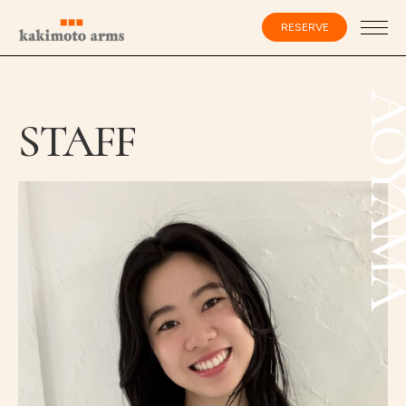
コ
ン
RESERVE
テ
ン
ツ
へ
ス
会員登録・ログイン
AOYA
キ
STAFF
ッ
プ
HOME
SPECIALIST
CATALOG
SALON