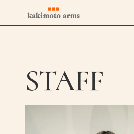
コ
ン
テ
ン
ツ
へ
ス
キ
ッ
プ
STAFF