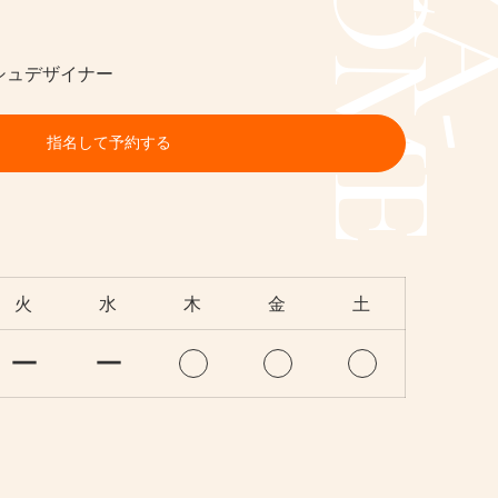
シュデザイナー
指名して予約する
火
水
木
金
土
ー
ー