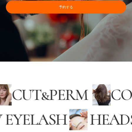
予約する
CUT
&
PERM
C
EYELASH
HEADS