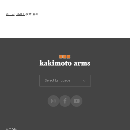
採用情報
RECRUITING
オンラインストア
ホーム
STAFF
伏木 麻弥
ONLINE STORE
メンズ グルーミング サロン
MEN’S GROOMING SALON
Select Language
HOME