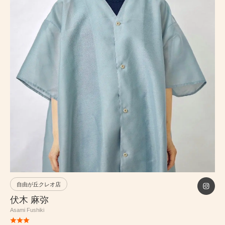
PRICE
INFORMATION
ABOUT
RECRUIT
ONLINE STORE
MEN’S GROOMING SALON
自由が丘クレオ店
PRIVACY POLICY
伏木 麻弥
Asami Fushiki