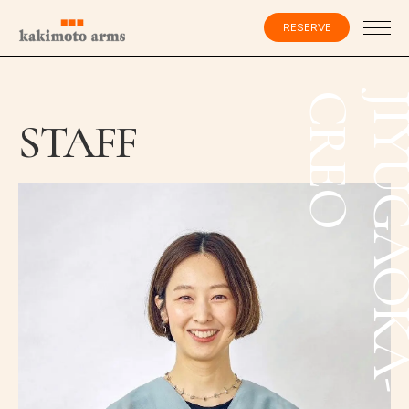
コ
ン
RESERVE
テ
ン
ツ
へ
ス
会員登録・ログイン
O
キ
STAFF
ッ
プ
HOME
SPECIALIST
CATALOG
SALON