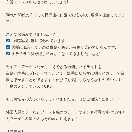
白髪ストレスから抜け出しましょう!
30代〜60代の方まで毎日沢山の白髪でお悩みのお客様を担当していま
す。
こんなお悩みありませんか？
白髪染めに毎月追われています
黒髪は似合わないのに白髪があるから暗く染めているんです…
チラチラ白髪が隠し切れなくなってきました…など
カキモトアームズだからこそできる極細なハイライトを
白髪と地毛にブレンドすることで、派手にならずに明るいカラーで白
髪をぼかすことができます！伸びても気にならなくなるので2,3ヶ月に
一度のメンテナンスでOK♪
もしお悩みの方がいらっしゃいましたら、ぜひご相談ください！！
外国人風カラーなどブレンド感のカラーデザインも得意ですので拘り
カラーがご希望の方もその願い叶えます！
【受賞歴】