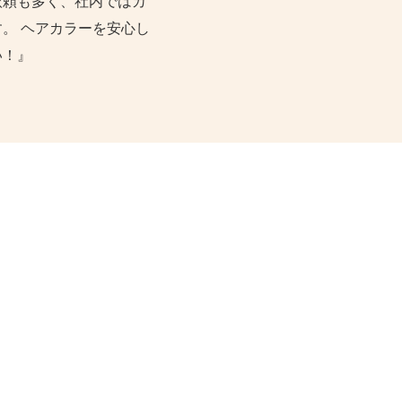
依頼も多く、社内ではカ
。 ヘアカラーを安心し
い！』