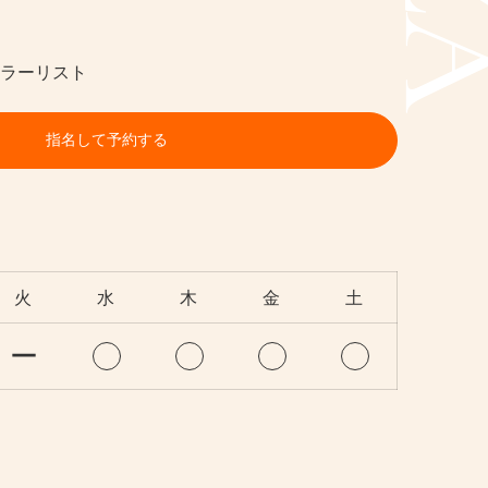
カラーリスト
指名して予約する
火
水
木
金
土
ー