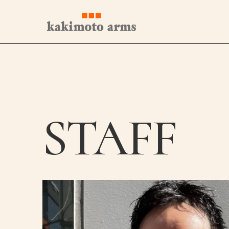
コ
ン
テ
ン
ツ
へ
ス
キ
ッ
プ
STAFF