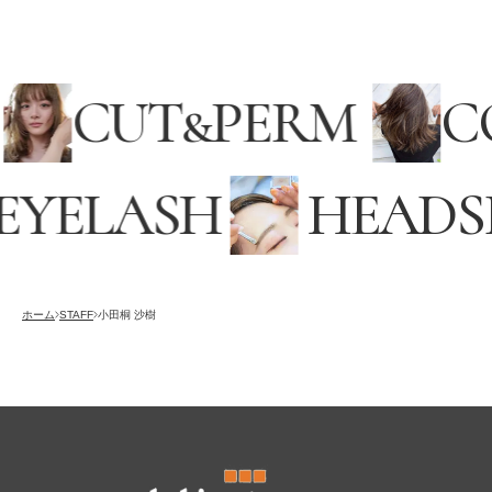
L
CUT
&
PERM
YELASH
HEADSP
採用情報
RECRUITING
オンラインストア
ホーム
STAFF
小田桐 沙樹
ONLINE STORE
メンズ グルーミング サロン
MEN’S GROOMING SALON