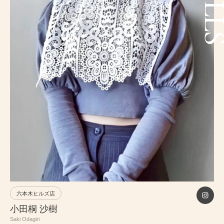
PRICE
INFORMATION
ABOUT
RECRUIT
ONLINE STORE
MEN’S GROOMING SALON
PRIVACY POLICY
六本木ヒルズ店
小田桐 沙樹
Saki Odagiri