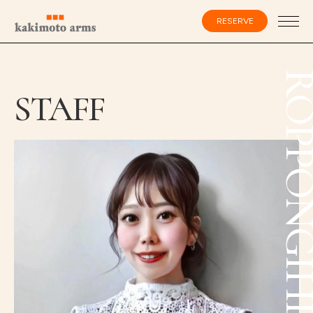
コ
ン
RESERVE
テ
ン
ツ
へ
ス
会員登録・ログイン
ROPPONGIH
キ
STAFF
ッ
プ
HOME
SPECIALIST
CATALOG
SALON