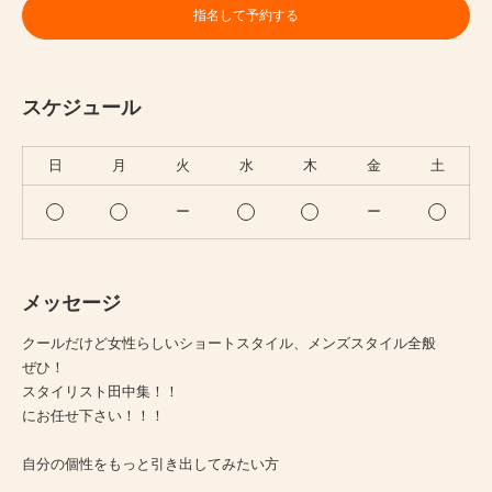
指名して予約する
スケジュール
日
月
火
水
木
金
土
ー
ー
メッセージ
クールだけど女性らしいショートスタイル、メンズスタイル全般
ぜひ！
スタイリスト田中集！！
にお任せ下さい！！！
自分の個性をもっと引き出してみたい方