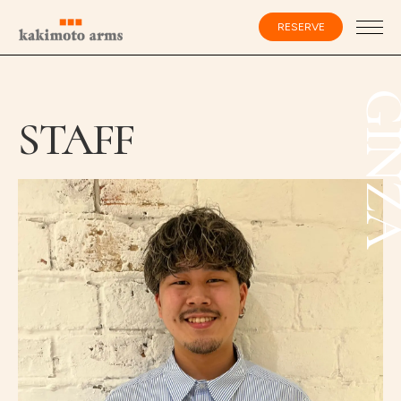
コ
ン
RESERVE
テ
ン
ツ
へ
ス
会員登録・ログイン
GIN
キ
STAFF
ッ
プ
HOME
SPECIALIST
CATALOG
SALON