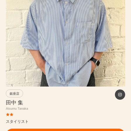
PRICE
INFORMATION
ABOUT
RECRUIT
ONLINE STORE
銀座店
MEN’S GROOMING SALON
田中 集
Atsumu Tanaka
PRIVACY POLICY
スタイリスト