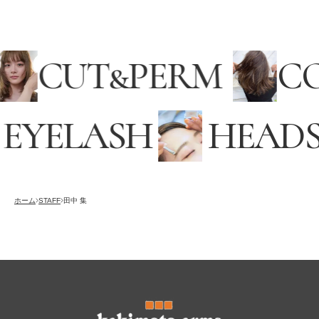
CUT
&
PERM
C
EYELASH
HEADS
採用情報
RECRUITING
オンラインストア
ホーム
STAFF
田中 集
ONLINE STORE
メンズ グルーミング サロン
MEN’S GROOMING SALON