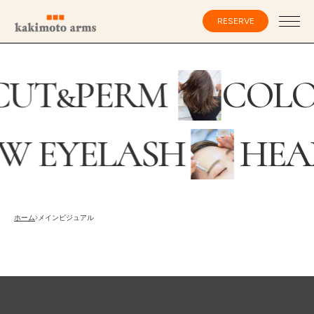
コ
ン
RESERVE
テ
ン
ツ
へ
ス
会員登録・ログイン
CUT
&
PERM
COL
キ
ッ
プ
W EYELASH
HEA
HOME
SPECIALIST
採用情報
RECRUITING
オンラインストア
ホーム
メインビジュアル
ONLINE STORE
CATALOG
メンズ グルーミング サロン
MEN’S GROOMING SALON
SALON