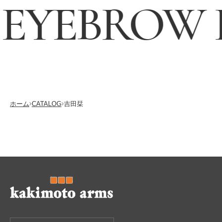
EYEBROW E
採用情報
RECRUITING
ホーム
CATALOG
吉田栞