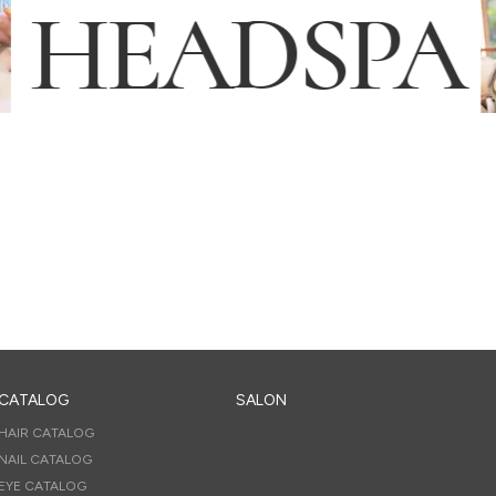
HEADSPA
メンズ グルーミング サロン
MEN’S GROOMING SALON
CATALOG
SALON
HAIR CATALOG
NAIL CATALOG
EYE CATALOG