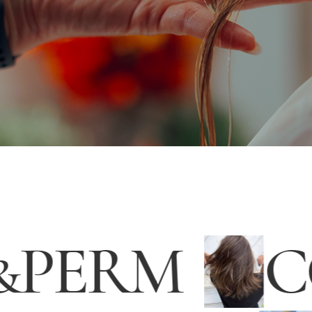
T
&
PERM