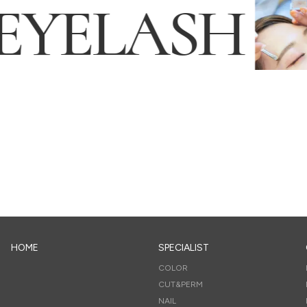
YELASH
オンラインストア
ONLINE STORE
HOME
SPECIALIST
COLOR
CUT&PERM
NAIL