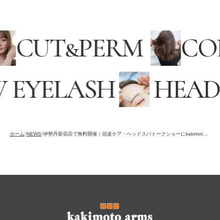
CUT
&
PERM
CO
 EYELASH
HEAD
採用情報
RECRUITING
オンラインストア
ホーム
NEWS
伊勢丹新宿店で無料開催｜頭皮ケア・ヘッドスパトークショーにkakimoto armsセラピスト谷上が登壇
ONLINE STORE
メンズ グルーミング サロン
MEN’S GROOMING SALON