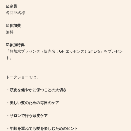
☑︎定員
各回25名様
☑︎参加費
無料
☑︎参加特典
「無加水プラセンタ（販売名：GF エッセンス）2mL×5」をプレゼン
ト。
トークショーでは、
・頭皮を健やかに保つことの大切さ
・美しい髪のための毎日のケア
・サロンで行う頭皮ケア
・年齢を重ねても髪を楽しむためのヒント