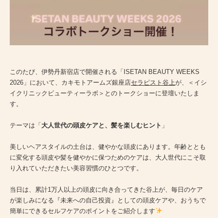
PRICE
INFORMATION
ABOUT
このたび、伊勢丹新宿店で開催される「ISETAN BEAUTY WEEKS
2026」において、カキモトアームズ銀座店
セラピスト谷上
が、＜イシ
イクリニックビューティーラボ＞とのトークショーに登壇いたしま
す。
テーマは「
大人世代の頭皮ケアと、髪を楽しむヒント
」
RECRUIT
ONLINE STORE
美しいヘアスタイルの土台は、健やかな頭皮にあります。年齢ととも
に変化する頭皮や髪を健やかに保つためのケアは、大人世代にこそ取
MEN’S GROOMING SALON
り入れていただきたい美容習慣のひとつです。
PRIVACY POLICY
当日は、累計1万人以上の頭皮に向き合ってきた谷上が、毎日のケア
が楽しみになる『未来への自己投資』としての頭皮ケアや、おうちで
簡単にできるセルフケアのポイントをご紹介します