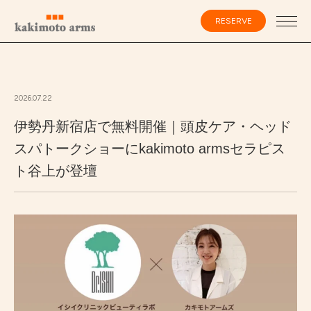
コ
ン
RESERVE
テ
ン
ツ
へ
ス
会員登録・ログイン
キ
ッ
2026.07.22
プ
伊勢丹新宿店で無料開催｜頭皮ケア・ヘッド
HOME
スパトークショーにkakimoto armsセラピス
ト谷上が登壇
SPECIALIST
CATALOG
SALON