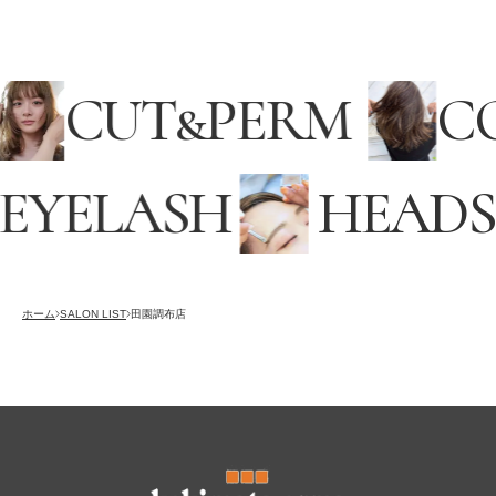
L
CUT
&
PERM
YELASH
HEADSP
採用情報
RECRUITING
オンラインストア
ホーム
SALON LIST
田園調布店
ONLINE STORE
メンズ グルーミング サロン
MEN’S GROOMING SALON