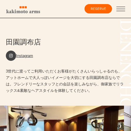
コ
ン
RESERVE
テ
ン
ツ
DENENCHO
へ
ス
会員登録・ログイン
キ
ッ
田園調布店
プ
Instagram
HOME
3世代に渡ってご利用いただくお客様がたくさんいらっしゃるのも、
アットホームで大人っぽいイメージを大切にする田園調布店ならで
SPECIALIST
は。フレンドリーなスタッフとの会話を楽しみながら、御家族でリラ
ックス&素敵なヘアスタイルを体験してください。
CATALOG
SALON